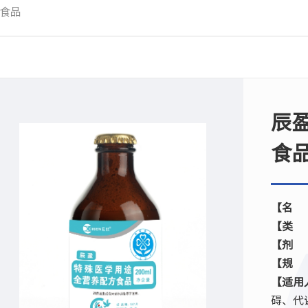
食品
辰
食
【名
【类
【剂
【规
【适用
碍、代